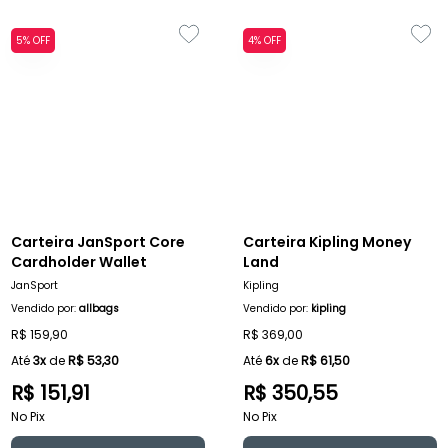
5% OFF
4% OFF
Carteira JanSport Core
Carteira Kipling Money
Cardholder Wallet
Land
JanSport
Kipling
Vendido por:
allbags
Vendido por:
kipling
R$ 159,90
R$ 369,00
Até
3x
de
R$ 53,30
Até
6x
de
R$ 61,50
R$ 151,91
R$ 350,55
No Pix
No Pix