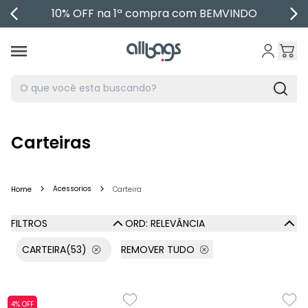
10% OFF na 1ª compra com BEMVINDO
Marcas
Bolsas
Mochilas
Malas
Carteiras
Acessórios
Acessorios
Home
Carteira
Nossas lojas
FILTROS
ORD: RELEVÂNCIA
Corporativo
CARTEIRA
(53)
REMOVER TUDO
Lançamentos
4% OFF