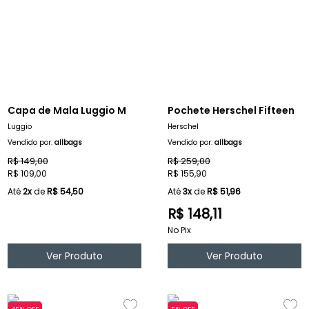
Capa de Mala Luggio M
Pochete Herschel Fifteen
Luggio
Herschel
Vendido por:
allbags
Vendido por:
allbags
R$ 149,00
R$ 259,00
R$ 109,00
R$ 155,90
Até
2x
de
R$ 54,50
Até
3x
de
R$ 51,96
R$ 148,11
No Pix
Ver Produto
Ver Produto