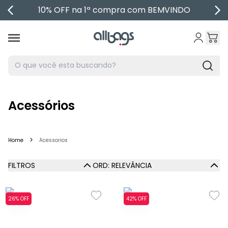
10% OFF na 1ª compra com BEMVINDO
Marcas
Bolsas
Mochilas
Malas
Acessórios
Acessórios
Home
Acessorios
Nossas lojas
FILTROS
ORD: RELEVÂNCIA
Corporativo
26% OFF
42% OFF
Lançamentos