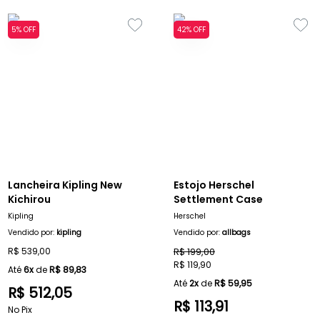
5% OFF
42% OFF
Lancheira Kipling New
Estojo Herschel
Kichirou
Settlement Case
Kipling
Herschel
Vendido por:
kipling
Vendido por:
allbags
R$ 539,00
R$ 199,00
R$ 119,90
Até
6x
de
R$ 89,83
Até
2x
de
R$ 59,95
R$ 512,05
R$ 113,91
No Pix