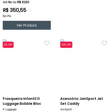
Até
6x
de
R$ 61,50
R$ 350,55
No Pix
Ver Produto
5% OFF
33% OFF
Frasqueira Infantil It
Acessório JanSport Jet
Luggage Bobble Bloc
Set Caddy
It Luggage
JanSport